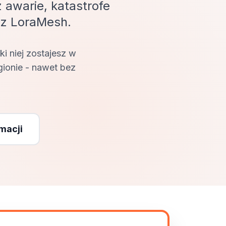
 awarie, katastrofe
ez LoraMesh.
ki niej zostajesz w
gionie - nawet bez
macji