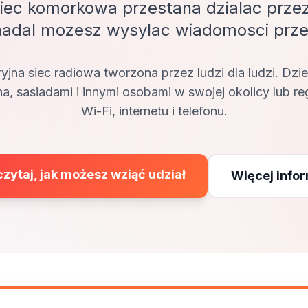
siec komorkowa przestana dzialac przez
 nadal mozesz wysylac wiadomosci prz
yjna siec radiowa
tworzona przez ludzi dla ludzi. Dzie
na, sasiadami i innymi osobami w swojej okolicy lub re
Wi-Fi, internetu i telefonu.
zytaj, jak możesz wziąć udział
Więcej infor