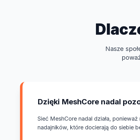
Dlacz
Nasze społ
poważ
Dzięki MeshCore nadal pozo
Sieć MeshCore nadal działa, ponieważ n
nadajników, które docierają do siebie b