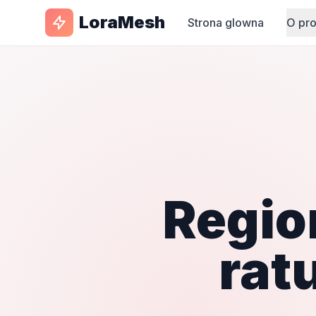
LoraMesh
Strona glowna
O pr
Regio
rat