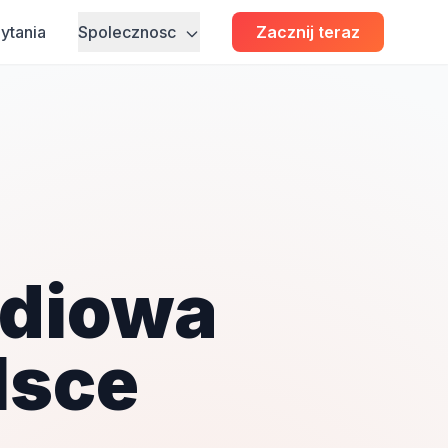
ytania
Spolecznosc
Zacznij teraz
adiowa
lsce