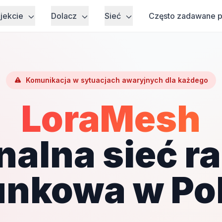
ojekcie
Dolacz
Sieć
Często zadawane p
Komunikacja w sytuacjach awaryjnych dla każdego
LoraMesh
nalna sieć r
unkowa w Po