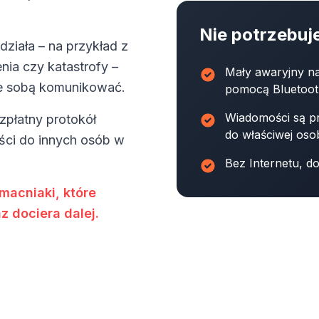
Nie potrzebuj
działa – na przykład z
enia czy katastrofy –
Mały awaryjny na
ze sobą komunikować.
pomocą Bluetoo
Wiadomości są pr
ezpłatny protokół
do właściwej oso
ści do innych osób w
Bez Internetu, do
macniaki, które
z dociera dalej.