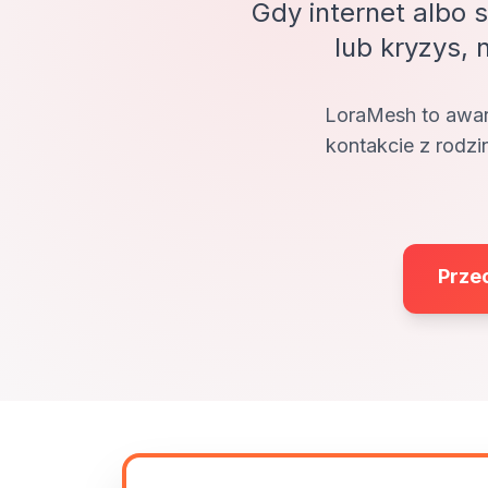
Gdy internet albo 
lub kryzys,
LoraMesh to
awar
kontakcie z rodzi
Przec