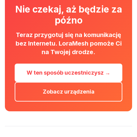
Nie czekaj, aż będzie za
późno
Teraz przygotuj się na komunikację
bez Internetu. LoraMesh pomoże Ci
na Twojej drodze.
W ten sposób uczestniczysz →
Zobacz urządzenia