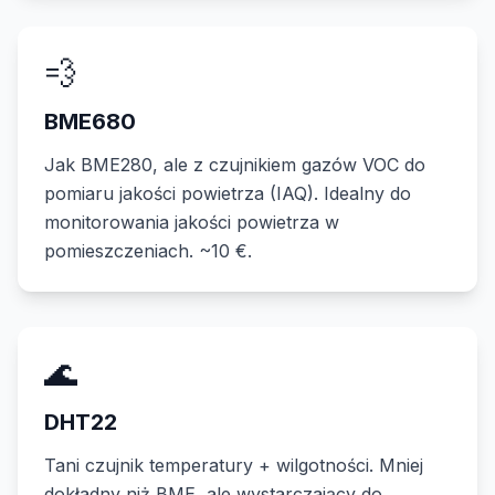
💨
BME680
Jak BME280, ale z czujnikiem gazów VOC do
pomiaru jakości powietrza (IAQ). Idealny do
monitorowania jakości powietrza w
pomieszczeniach. ~10 €.
🌊
DHT22
Tani czujnik temperatury + wilgotności. Mniej
dokładny niż BME, ale wystarczający do