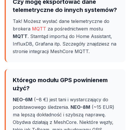
Czy mogę eksportować dane
telemetryczne do innych systemów?
Tak! Możesz wysłać dane telemetryczne do
brokera
MQTT
za pośrednictwem mostu
MQTT
. Stamtąd importuj do Home Assistant,
InfluxDB, Grafana itp. Szczegóły znajdziesz na
stronie integracji MeshCore MQTT.
Którego modułu GPS powinienem
użyć?
NEO-6M
(~8 €) jest tani i wystarczający do
podstawowego śledzenia.
NEO-8M
(~15 EUR)
ma lepszą dokładność i szybszą naprawę.
Obydwa działają z MeshCore. Niektóre węzły,
takie jak T-Beam, mają wbudowany GPS.